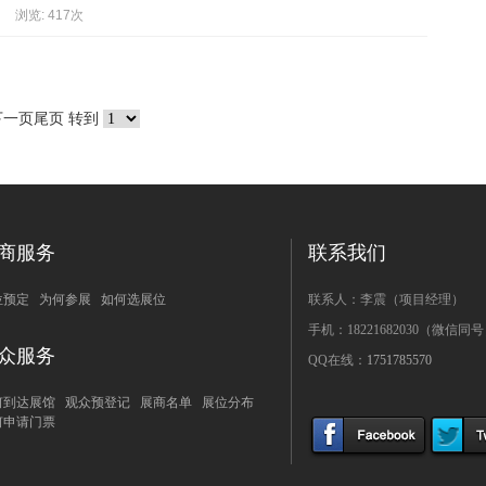
浏览: 417次
下一页
尾页
转到
商服务
联系我们
位预定
|
为何参展
|
如何选展位
|
联系人：李震（项目经理）
手机：18221682030（微信同
众服务
QQ在线：
1751785570
何到达展馆
|
观众预登记
|
展商名单
|
展位分布
|
何申请门票
|