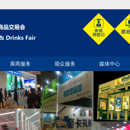
展商服务
观众服务
媒体中心
展位预定
如何到达展馆
展会新闻
为何参展
观众预登记
企业动态
如何选展位
展商名单
行业动态
展位分布
展位类型
如何申请门票
合作媒体
案例分析
常见问题解答