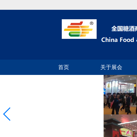
首页
关于展会
2024年深圳糖酒会
参展流程
展区分布
展品范围
参展费用
参展资质