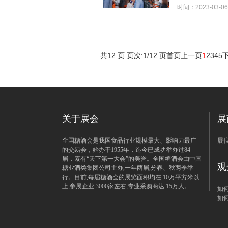
时间：2023-03-06
共12 页 页次:1/12 页
首页
上一页
1
2
3
4
5
关于展会
展
全国糖酒会是我国食品行业规模最大、影响力最广
展
的交易会，始办于1955年，迄今已成功举办过84
届，素有“天下第一大会”的美誉。全国糖酒会由中国
观
糖业酒类集团公司主办,一年两届,分春、秋两季举
行。目前,每届糖酒会的展览面积均在 10万平方米以
上,参展企业 3000家左右,专业采购商达 15万人。
如
如