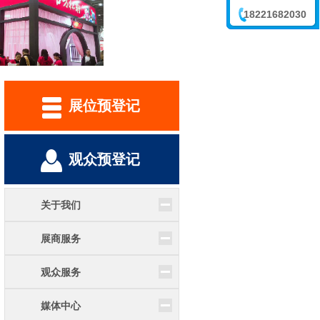
18221682030
李震
展位预登记
观众预登记
关于我们
展商服务
观众服务
媒体中心