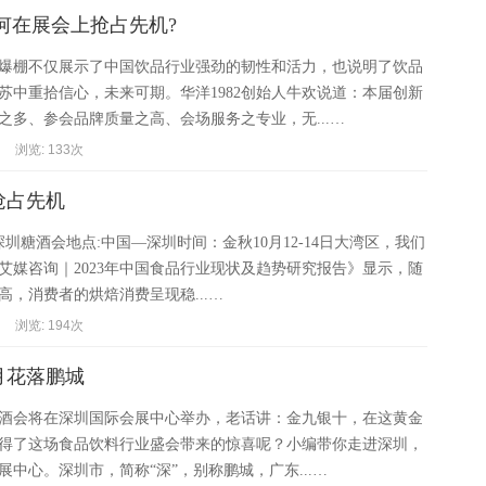
如何在展会上抢占先机?
爆棚不仅展示了中国饮品行业强劲的韧性和活力，也说明了饮品
苏中重拾信心，未来可期。华洋1982创始人牛欢说道：本届创新
之多、参会品牌质量之高、会场服务之专业，无...…
浏览: 133次
抢占先机
3年深圳糖酒会地点:中国—深圳时间：金秋10月12-14日大湾区，我们
艾媒咨询｜2023年中国食品行业现状及趋势研究报告》显示，随
高，消费者的烘焙消费呈现稳...…
浏览: 194次
0月花落鹏城
圳糖酒会将在深圳国际会展中心举办，老话讲：金九银十，在这黄金
得了这场食品饮料行业盛会带来的惊喜呢？小编带你走进深圳，
展中心。深圳市，简称“深”，别称鹏城，广东...…