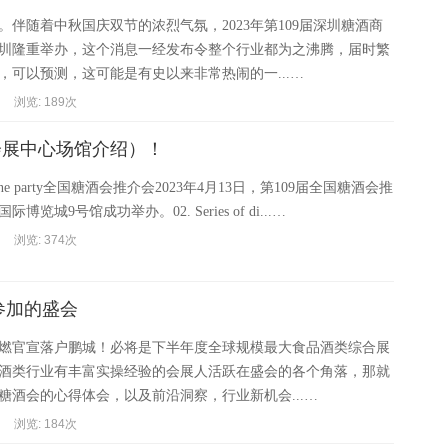
。伴随着中秋国庆双节的浓烈气氛，2023年第109届深圳糖酒商
圳隆重举办，这个消息一经发布令整个行业都为之沸腾，届时繁
，可以预测，这可能是有史以来非常热闹的一...…
浏览: 189次
会展中心场馆介绍）！
and wine party全国糖酒会推介会2023年4月13日，第109届全国糖酒会推
览城9号馆成功举办。02. Series of di...…
浏览: 374次
参加的盛会
会高燃官宣落户鹏城！必将是下半年度全球规模最大食品酒类综合展
酒类行业有丰富实操经验的会展人活跃在盛会的各个角落，那就
糖酒会的心得体会，以及前沿洞察，行业新机会...…
浏览: 184次