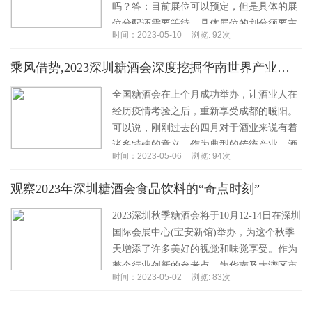
吗？答：目前展位可以预定，但是具体的展
位分配还需要等待，具体展位的划分须要主
时间：2023-05-10
浏览: 92次
办去实地进行展位的划分，划分后还要送往
画图编辑...…
乘风借势,2023深圳糖酒会深度挖掘华南世界产业集群
全国糖酒会在上个月成功举办，让酒业人在
经历疫情考验之后，重新享受成都的暖阳。
可以说，刚刚过去的四月对于酒业来说有着
诸多特殊的意义。作为典型的传统产业，酒
时间：2023-05-06
浏览: 94次
行业拥有长达千年的历史积淀，经历风雨可
谓司空见惯...…
观察2023年深圳糖酒会食品饮料的“奇点时刻”
2023深圳秋季糖酒会将于10月12-14日在深圳
国际会展中心(宝安新馆)举办，为这个秋季
天增添了许多美好的视觉和味觉享受。作为
整个行业创新的参考点，为华南及大湾区市
时间：2023-05-02
浏览: 83次
场显著的消费势能和商业交流机会提供...…