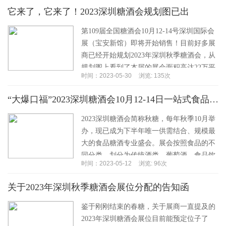
一个好的...…
它来了，它来了！2023深圳糖酒会规划图已出
第109届全国糖酒会10月12-14号深圳国际会
展（宝安新馆）即将开始销售！目前好多展
商已经开始规划2023年深圳秋季糖酒会，从
规划图上看到了本届的展会面积高达22万平
时间：2023-05-30
浏览: 135次
方米的超大规模。随着展览面积的确...…
“大爆口福”2023深圳糖酒会10月12-14日一站式食品盛宴
2023深圳糖酒会简称秋糖，每年秋季10月举
办，现已成为下半年唯一供需结合、规模最
大的食品糖酒专业盛会。展会按照食品的不
同分类，划分为传统酒类、葡萄酒、食品饮
时间：2023-05-12
浏览: 96次
料、调味品、餐饮、食材、烘焙等专业展
区。至...…
关于2023年深圳秋季糖酒会展位分配的告知函
鉴于刚刚结束的春糖，关于展商一直提及的
2023年深圳糖酒会展位目前能预定位子了