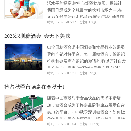
活水平的提高,饮料市场蓬勃发展。据统计，
我国已经成为全球最大的饮料市场之一,在
2022年我国饮料市场规模超过1万亿,并且预
时间：2023-07-27
浏览: 63次
计到2024年将突破1.3万亿。该行业的...…
2023深圳糖酒会_会天下美味
01全国糖酒会是中国酒类和食品行业效果显
著的产销对接平台。每一届糖酒会，除组织
机构和参展商有组织的邀请外,数以万计自发
赴会的专业卖家,满怀激情看样选品,洽谈订
时间：2023-07-21
浏览: 73次
货,是生产和贸易企业完成销售任务不容错过
的...…
抢占秋季市场赢在金秋十月
随着中国市场对于食品饮品的需求不断增
加，糖酒会成为了许多品牌和企业展示自身
实力的平台。2023秋季深圳糖酒会：如何让
你的品牌在展会上更吸引人呢？首先，品牌
时间：2023-07-04
浏览: 112次
定位非常重要。一个成功的品牌不仅仅是有