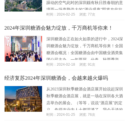
躁动的空气此时的深圳颇有秋日胜春朝的意
境而一场声势浩大的“酒业盛典”即将在此拉
时间：2024-02-25
浏览: 77次
开序幕改革之城，魅力之城深圳以超前的发
展格局，...…
2024年深圳糖酒会魅力绽放，千万商机等你来！
深圳糖酒会正在如火如荼的进行中，2024深
圳糖酒会魅力绽放，千万商机等你来！全国
糖酒会概况：全国糖酒会由中国糖业酒类集
团公司主办，一年两届，分春、秋两季举
时间：2024-02-18
浏览: 91次
行。每届糖酒会的展览面积均在10万平方米
以上，...…
经济复苏2024年深圳糖酒会，会越来越火爆吗
从2023深圳秋季糖酒会酒店展开始说起深圳
秋季糖酒会酒店展，就是一场在深圳各大酒
店举办的展会。（等等，说说“酒店展”的定
义，免得连业内人士都混淆了。我今天谈的
时间：2024-01-25
浏览: 76次
酒店展，不是指类似上海博华旗下的酒店主
题展...…