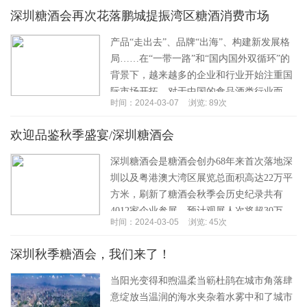
休闲食...…
深圳糖酒会再次花落鹏城提振湾区糖酒消费市场
产品“走出去”、品牌“出海”、构建新发展格
局……在“一带一路”和“国内国外双循环”的
背景下，越来越多的企业和行业开始注重国
际市场开拓。对于中国的食品酒类行业而
时间：2024-03-07
浏览: 89次
言，第109届全国糖酒商品交易会为行业探
索...…
欢迎品鉴秋季盛宴/深圳糖酒会
深圳糖酒会是糖酒会创办68年来首次落地深
圳以及粤港澳大湾区展览总面积高达22万平
方米，刷新了糖酒会秋季会历史纪录共有
4012家企业参展，预计观展人次将超30万。
时间：2024-03-05
浏览: 45次
本次深圳糖酒会汇聚了国内外酒类，食品领
域...…
深圳秋季糖酒会，我们来了！
当阳光变得和煦温柔当簕杜鹃在城市角落肆
意绽放当温润的海水夹杂着水雾中和了城市