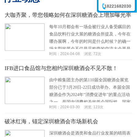
18221682030
大咖齐聚，带您领略如何在深圳糖酒会上增加曝光率
李震
每年10月都会有一场会被行业人备受瞩目的
食品饮料行业大展的糖酒会所提及，今年在
哪办展啊，今年的时间是什么时候？的确一
场大型的展会不仅是采购商的交流大会更是
时间：2024-04-08
浏览: 72次
一座城的经济的推动，深圳糖酒会旨在向采
购商呈现...…
IFB进口食品馆与您相约深圳糖酒会不见不散！
由中粮集团主办的第110届全国糖酒会展览
部分已于3月20日-22日成功举办。本届全国
糖酒会作为2024年“消费促进年”的重点活动
之一，是国内消费相关的首个国际性、国家
时间：2024-03-30
浏览: 123次
级超大型展会。本届糖酒会展览部分展...…
破冰红海，锚定深圳糖酒会市场新机会
深圳糖酒会是酒类和食品行业发展的晴雨表