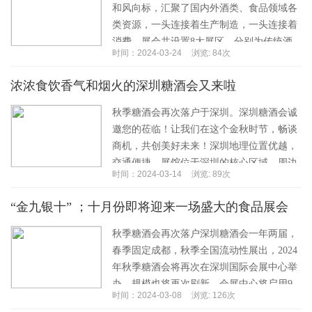
和风向标，汇聚了国内外酒类、食品领域各
类资源，一头连接着生产制造，一头连接着
消费。展会共设置8大展区，分别为传统酒
时间：2024-03-24
浏览: 84次
类、葡萄酒及国际烈酒、休闲食品及烘焙、
饮品及乳制...…
浓浓食饮香气和烟火的深圳糖酒会又来啦
秋季糖酒会再次落户于深圳。深圳糖酒会诚
邀您的莅临！让我们在这个金秋时节，畅谈
商机，共创美好未来！深圳地理位置优越，
交通便捷。展馆位于深圳的核心区域，周边
时间：2024-03-14
浏览: 89次
配套设施完善，方便了广大厂商客户朋友们
在这里进行...…
“金九银十” ；十月份即将迎来一场盛大的食品展会
秋季糖酒会再次落户深圳糖酒会一年两届，
春季固定成都，秋季全国流动性展出，2024
年秋季糖酒会将再次在深圳国际会展中心举
办。规模也将再次刷新，会展中心将启用9
时间：2024-03-08
浏览: 126次
个展厅，也将继续引领食品饮料的风向标。