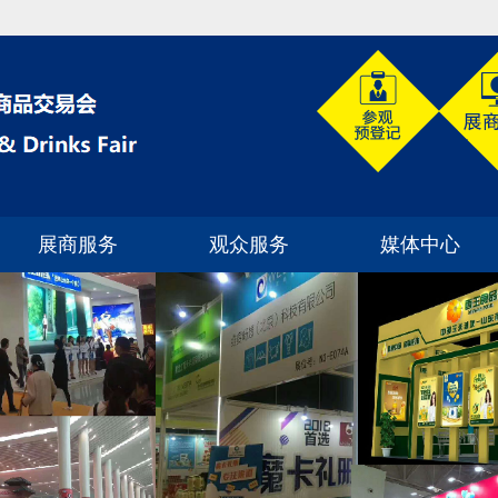
展商服务
观众服务
媒体中心
展位预定
如何到达展馆
展会新闻
为何参展
观众预登记
企业动态
如何选展位
展商名单
行业动态
展位分布
展位类型
如何申请门票
合作媒体
案例分析
常见问题解答