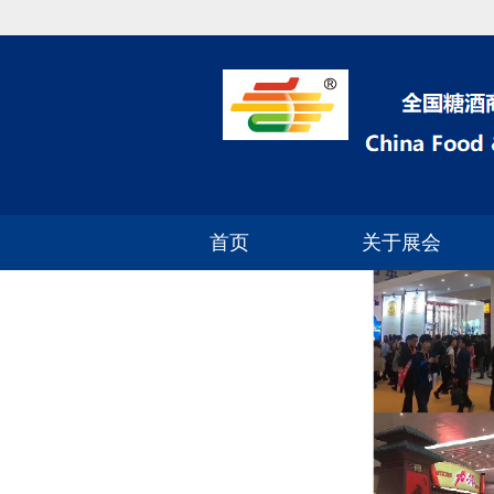
首页
关于展会
2024年深圳糖酒会
参展流程
展区分布
展品范围
参展费用
参展资质