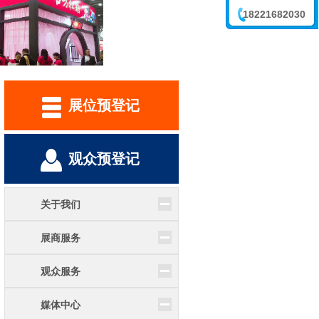
18221682030
李震
展位预登记
观众预登记
关于我们
展商服务
观众服务
媒体中心