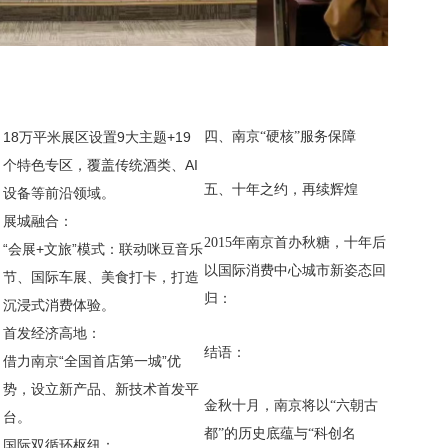
18万平米展区设置9大主题+19
‌四、南京“硬核”服务保障‌
个特色专区，覆盖传统酒类、AI
‌五、十年之约，再续辉煌‌
设备等前沿领域。
‌展城融合‌：
2015年南京首办秋糖，十年后
“会展+文旅”模式：联动咪豆音乐
以‌国际消费中心城市‌新姿态回
节、国际车展、美食打卡，打造
归：
沉浸式消费体验。
‌首发经济高地‌：
‌结语：‌
借力南京“全国首店第一城”优
势，设立新产品、新技术首发平
金秋十月，南京将以“六朝古
台。
都”的历史底蕴与“科创名
‌国际双循环枢纽‌：