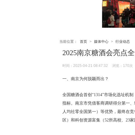
当前位置：
首页
>
媒体中心
>
行业动态
2025南京糖酒会亮点
时间：2025-04-21 08:47:32
浏览：
170次
一、南京为何脱颖而出？‌
全国糖酒会首创“1314”市场化选址
指标。南京市凭借‌客商调研得分第一‌、‌
人均社零全国第一）等优势，最终在竞争
区）和‌科创资源富集‌（52所高校、