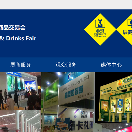
展商服务
观众服务
媒体中心
展位预定
如何到达展馆
展会新闻
为何参展
观众预登记
企业动态
如何选展位
展商名单
行业动态
展位分布
展位类型
如何申请门票
合作媒体
案例分析
常见问题解答