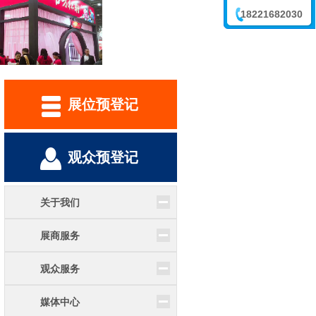
18221682030
李震
展位预登记
观众预登记
关于我们
展商服务
观众服务
媒体中心