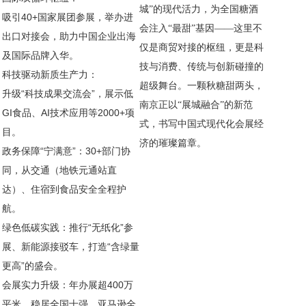
城”的现代活力，为全国糖酒
吸引40+国家展团参展，举办进
会注入“最甜”基因——这里不
出口对接会，助力中国企业出海
仅是商贸对接的枢纽，更是科
及国际品牌入华。
技与消费、传统与创新碰撞的
‌科技驱动新质生产力‌：
超级舞台。一颗秋糖甜两头，
升级“科技成果交流会”，展示低
南京正以“展城融合”的新范
GI食品、AI技术应用等2000+项
式，书写中国式现代化会展经
目。
济的璀璨篇章。
‌政务保障“宁满意”‌：30+部门协
同，从交通（地铁元通站直
达）、住宿到食品安全全程护
航。
‌绿色低碳实践‌：推行“无纸化”参
展、新能源接驳车，打造“含绿量
更高”的盛会。
会展实力升级：年办展超400万
平米，稳居全国十强，亚马逊全