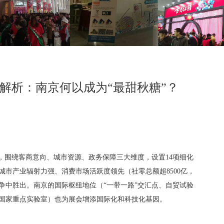
全解析：南京何以成为“最甜秋糖”？
机制，围绕客商意向、城市资源、政务保障三大维度，设置14项细化
城市产业辐射力强‌、‌消费市场活跃度领先‌（社零总额超8500亿，
中胜出。南京的‌国际枢纽地位‌（“一带一路”交汇点、自贸试验
23家国家重点实验室）也为展会增添国际化和科技化基因。