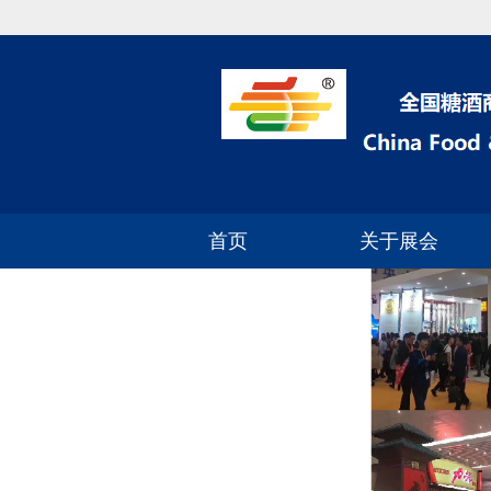
首页
关于展会
2024年深圳糖酒会
参展流程
展区分布
展品范围
参展费用
参展资质