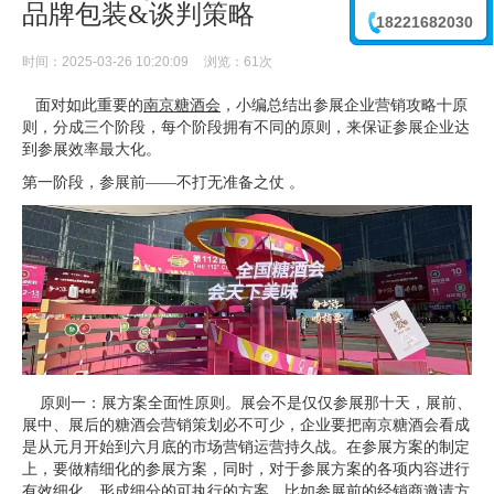
品牌包装&谈判策略
18221682030
李震
时间：2025-03-26 10:20:09
浏览：
61次
面对如此重要的
南京糖酒会
，小编总结出参展企业营销攻略十原
则，分成三个阶段，每个阶段拥有不同的原则，来保证参展企业达
到参展效率最大化。
第一阶段，参展前——不打无准备之仗 。
原则一：展方案全面性原则。展会不是仅仅参展那十天，展前、
展中、展后的糖酒会营销策划必不可少，企业要把南京糖酒会看成
是从元月开始到六月底的市场营销运营持久战。在参展方案的制定
上，要做精细化的参展方案，同时，对于参展方案的各项内容进行
有效细化，形成细分的可执行的方案。比如参展前的经销商邀请方