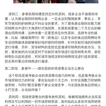
原则三：参展前期传播坚持定向性原则。很多企业不做展前传
播，认为展会期间经销商众多，一定会达到预期效果，事实上，常
常导致招到的销商达不到企业的要求。为了避免展会期间在数万家
经销商当中进行大海捞针式地招商，在展前就要做二个月左右的糖
酒会招商传播，这种传播一定要坚持定向性原则，选择专业性媒
体，比如《糖烟酒周刊》和《新食品》以及专业的食品招商网站等
专业招商媒体就能够很好地对接到经销商，针对目标区域的经销商
进行传播。另外，宣传材料的直投也是邀请经销商的有效办法。当
然，最有效的办法就是对于目标区域市场进行提前销售布局，派驻
销售队伍提前进驻，对区域市场情况和经销商情况进行提前摸底，
然后再对重点经销商进行邀请。
第二阶段，参展中——摆在面前的资源看企业怎么整合
这个阶段是最考验企业的资源整合能力的时候，也是最考验企业
市场营销功力的时候，要在短短的十天之内，针对全国数万经销商
做营销，与同行数百家数千家企业做竞争，与全国各路食品营销人
士打交道，企业如何做？
原则四：现场资源整合的最有效性原则。春糖现场拥有企业应该
利用且可以利用的一切市场营销资源，面对如此众多的市场营销资