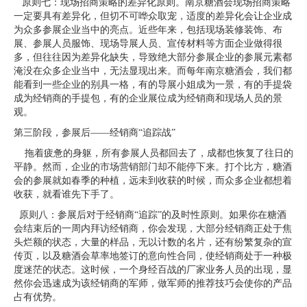
原则七：现场招商策略的差异化原则。南京糖酒会现场招商策略
一定要具有差异化，但切不可哗众取宠，适度的差异化会让企业成
为众多参展企业当中的亮点。近些年来，包括现场装修装饰、布
展、参展人员服饰、现场导展人员、宣传材料等方面企业做得很
多，但往往因为差异化缺失，导致绝大部分参展企业的参展元素都
淹没在众多企业当中，无法显现出来。而每年南京糖酒会，我们都
能看到一些企业的别具一格，有的导展小姐成为一景，有的手提袋
成为经销商的手提包，有的企业展位成为经销商和现场人员的景
观。
第三阶段，参展后——经销商“追踪战”
拖着疲惫的身躯，所有参展人员都回去了，成都也恢复了往日的
平静。然而，企业的市场营销部门却不能停下来。打个比方，糖酒
会的参展就如春季的种植，远未到收获的时候，而众多企业都想着
收获，就看谁先下手了。
原则八：参展后对于经销商“追踪”的及时性原则。如果你在糖酒
会结束后的一周内拜访经销商，你会发现，大部分经销商正处于焦
头烂额的状态，大量的样品，无以计数的名片，还有纷繁复杂的宣
传页，以及糖酒会草率地签订的意向性合同，使经销商处于一种极
度迷茫的状态。这时候，一个身经百战的厂家业务人员的出现，显
然你会迅速成为该经销商的军师，做军师的推荐技巧会使你的产品
占有优势。