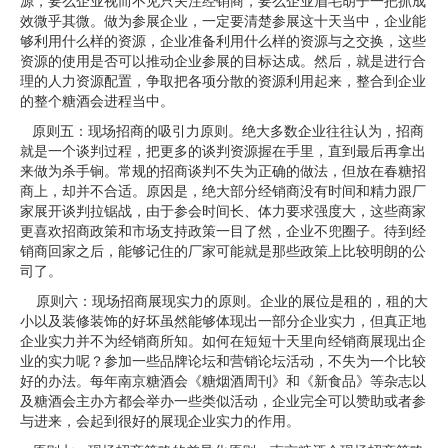
源，要么企业视而不见只关注经销商，要么企业眉毛胡子一把抓成
效微乎其微。做为参展企业，一定要清楚参展这十天当中，企业能
够利用什么样的资源，企业准备利用什么样的资源与之交换，这些
资源的使用是否可以推动企业参展的目标达成。然后，就是进行合
理的人力资源配置，争取把各项分散的资源利用起来，整合到企业
的整个糖酒会进程当中。
原则五：现场招商的吸引力原则。绝大多数企业往往认为，招商
就是一个谈判过程，把更多的谈判资源握在手里，直到最后再拿出
来做为杀手锏。常规的招商谈判不失为正确的做法，但放在春糖招
商上，却并不合适。原因是，绝大部分经销商没有时间和精力跟厂
家展开谈判拉锯战，由于参会时间长、体力要求强度大，这些商家
更喜欢招商政策和市场支持政策一目了然，企业不兜圈子。待到经
销商回家之后，能够记住的厂家可能就是那些政策上比较明朗的公
司了。
原则六：现场招商展现实力的原则。企业的展位是租的，租的大
小以及装修装饰的好坏虽然能够体现出一部分企业实力，但真正地
企业实力并不为经销商所知。如何在短短十天里向经销商展现出企
业的实力呢？参加一些品牌论坛和营销论坛活动，不失为一个比较
好的办法。每年南京糖酒会《糖烟酒周刊》和《新食品》等杂志以
及糖酒会主办方都会举办一些类似活动，企业完全可以赞助或者参
与进来，会起到很好的展现企业实力的作用。