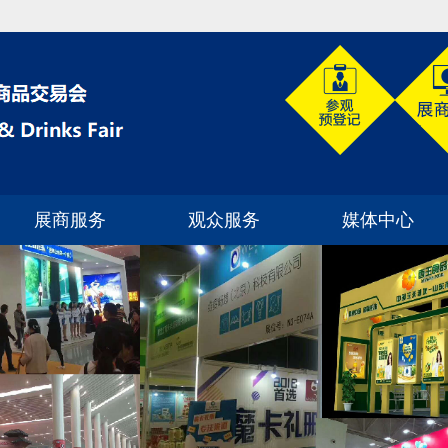
展商服务
观众服务
媒体中心
展位预定
如何到达展馆
展会新闻
为何参展
观众预登记
企业动态
如何选展位
展商名单
行业动态
展位分布
展位类型
如何申请门票
合作媒体
案例分析
常见问题解答