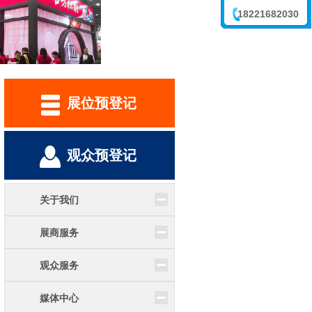
18221682030
李震
展位预登记
观众预登记
关于我们
展商服务
观众服务
媒体中心