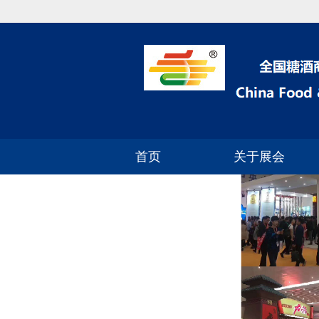
首页
关于展会
2024年深圳糖酒会
参展流程
展区分布
展品范围
参展费用
参展资质